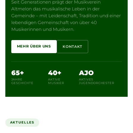
Seit Generationen prägt der Musikverein
Altmelon das musikalische Leben in der
Gemeinde – mit Leidenschaft, Tradition und einer
lebendigen Gemeinschaft von über 40
Musikerinnen und Musikern.
MEHR ÜBER UNS
KONTAKT
65+
40+
AJO
JAHRE
AKTIVE
AKTIVES
GESCHICHTE
MUSIKER
JUGENDORCHESTER
AKTUELLES