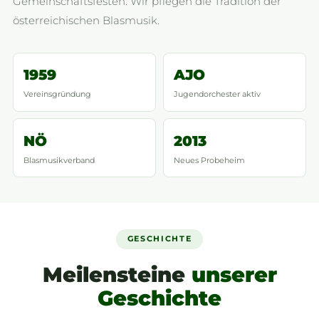
Gemeinschaftsfesten. Wir pflegen die Tradition der
österreichischen Blasmusik.
1959
AJO
Vereinsgründung
Jugendorchester aktiv
NÖ
2013
Blasmusikverband
Neues Probeheim
GESCHICHTE
Meilensteine
unserer
Geschichte